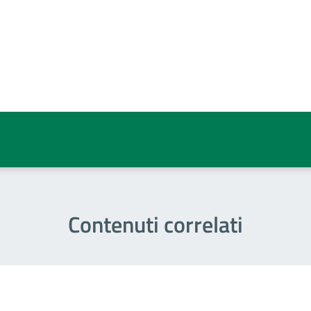
a 5 stelle su 5
a 4 stelle su 5
a 3 stelle su 5
a 2 stelle su 5
a 1 stelle su 5
Contenuti correlati