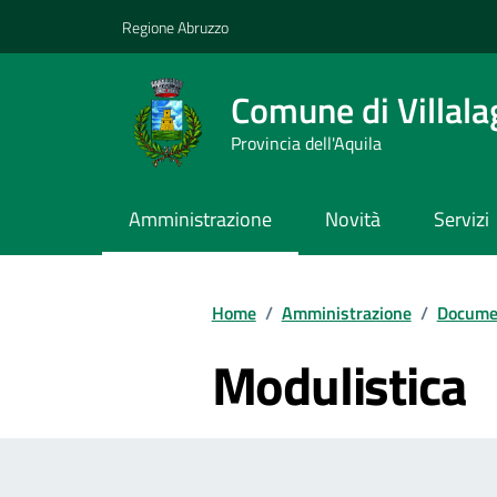
Vai ai contenuti
Vai al footer
Regione Abruzzo
Comune di Villala
Provincia dell'Aquila
Amministrazione
Novità
Servizi
Contenuti in evidenza
Home
/
Amministrazione
/
Documen
Modulistica