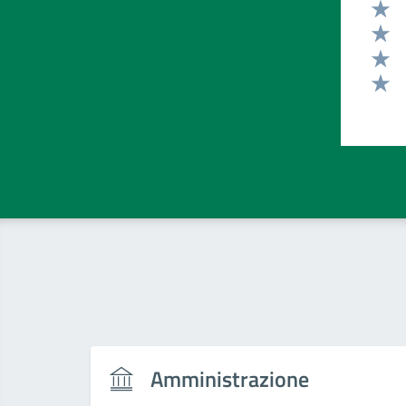
Valut
Valut
Valut
Valut
Valut
Amministrazione