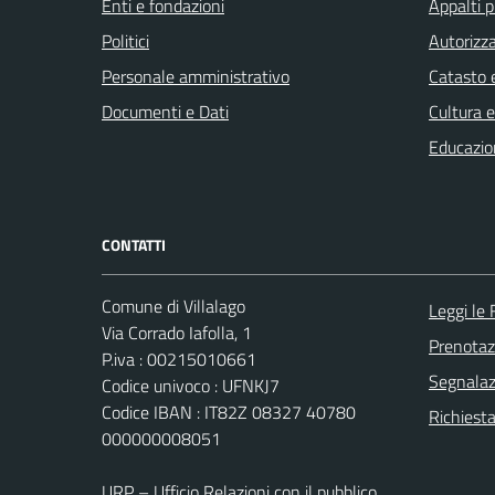
Enti e fondazioni
Appalti p
Politici
Autorizza
Personale amministrativo
Catasto e
Documenti e Dati
Cultura 
Educazio
CONTATTI
Comune di Villalago
Leggi le
Via Corrado Iafolla, 1
Prenota
P.iva : 00215010661
Segnalazi
Codice univoco : UFNKJ7
Codice IBAN : IT82Z 08327 40780
Richiest
000000008051
URP – Ufficio Relazioni con il pubblico