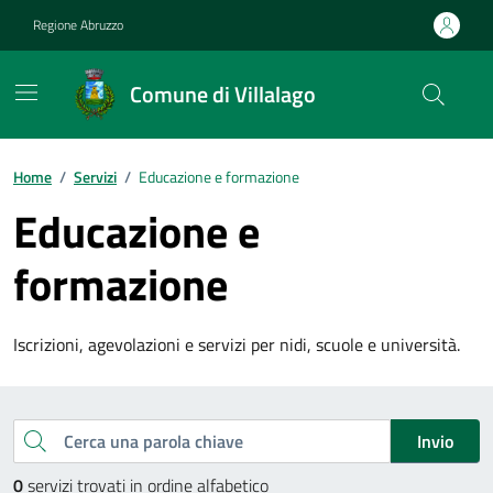
Vai ai contenuti
Vai al footer
Regione Abruzzo
Comune di Villalago
Contenuti in evidenza
Home
/
Servizi
/
Educazione e formazione
Educazione e
formazione
Iscrizioni, agevolazioni e servizi per nidi, scuole e università.
Esplora tutti i servizi
Cerca una parola chiave
Invio
0
servizi trovati in ordine alfabetico