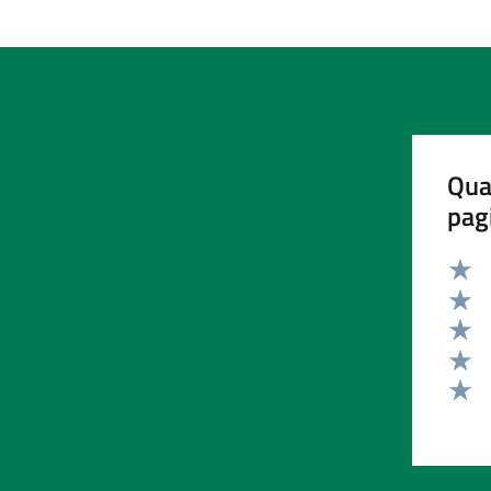
Qua
pag
Valut
Valut
Valut
Valut
Valut