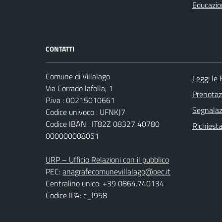
Educazio
CONTATTI
Comune di Villalago
Leggi le
Via Corrado Iafolla, 1
Prenota
P.iva : 00215010661
Segnalazi
Codice univoco : UFNKJ7
Codice IBAN : IT82Z 08327 40780
Richiest
000000008051
URP – Ufficio Relazioni con il pubblico
PEC:
anagrafecomunevillalago@pec.it
Centralino unico: +39 0864.740134
Codice IPA: c_l958