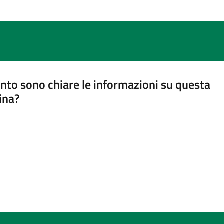
nto sono chiare le informazioni su questa
ina?
a 5 stelle su 5
a 4 stelle su 5
a 3 stelle su 5
a 2 stelle su 5
a 1 stelle su 5