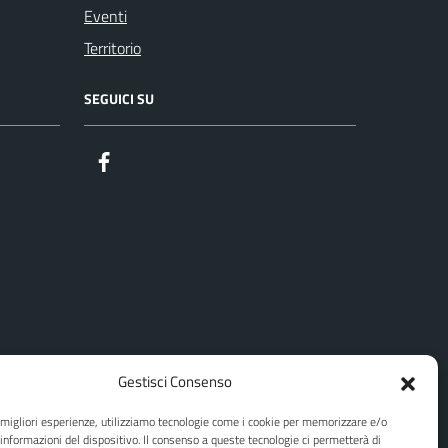
Eventi
Territorio
SEGUICI SU
Facebook
Gestisci Consenso
e migliori esperienze, utilizziamo tecnologie come i cookie per memorizzare e/o
 informazioni del dispositivo. Il consenso a queste tecnologie ci permetterà di