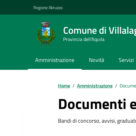
Vai ai contenuti
Vai al footer
Regione Abruzzo
Comune di Villala
Provincia dell'Aquila
Amministrazione
Novità
Servizi
Contenuti in evidenza
Home
/
Amministrazione
/
Documen
Documenti e
Bandi di concorso, avvisi, graduato