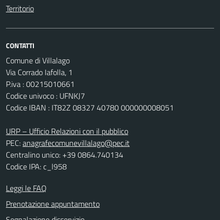
Territorio
CONTATTI
Comune di Villalago
Via Corrado Iafolla, 1
P.iva : 00215010661
Codice univoco : UFNKJ7
Codice IBAN : IT82Z 08327 40780 000000008051
URP – Ufficio Relazioni con il pubblico
PEC:
anagrafecomunevillalago@pec.it
Centralino unico: +39 0864.740134
Codice IPA: c_l958
Leggi le FAQ
Prenotazione appuntamento
Segnalazione disservizio