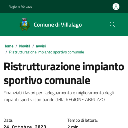
Vai ai contenuti
Vai al footer
Regione Abruzzo
Comune di Villalago
Contenuti in evidenza
Home
/
Novità
/
avvisi
/
Ristrutturazione impianto sportivo comunale
Ristrutturazione impianto
sportivo comunale
Dettagli della notizia
Finanziati i lavori per l'adeguamento e miglioramento degli
impianti sportivi con bando della REGIONE ABRUZZO
Data:
Tempo di lettura:
2 min
24 Ottobre 2023