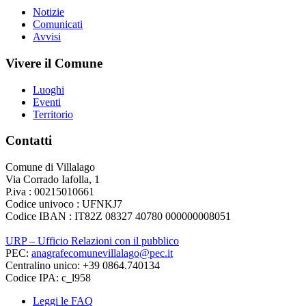
Notizie
Comunicati
Avvisi
Vivere il Comune
Luoghi
Eventi
Territorio
Contatti
Comune di Villalago
Via Corrado Iafolla, 1
P.iva : 00215010661
Codice univoco : UFNKJ7
Codice IBAN : IT82Z 08327 40780 000000008051
URP – Ufficio Relazioni con il pubblico
PEC:
anagrafecomunevillalago@pec.it
Centralino unico: +39 0864.740134
Codice IPA: c_l958
Leggi le FAQ