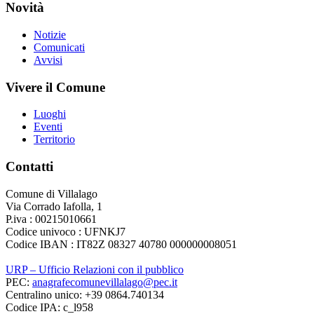
Novità
Notizie
Comunicati
Avvisi
Vivere il Comune
Luoghi
Eventi
Territorio
Contatti
Comune di Villalago
Via Corrado Iafolla, 1
P.iva : 00215010661
Codice univoco : UFNKJ7
Codice IBAN : IT82Z 08327 40780 000000008051
URP – Ufficio Relazioni con il pubblico
PEC:
anagrafecomunevillalago@pec.it
Centralino unico: +39 0864.740134
Codice IPA: c_l958