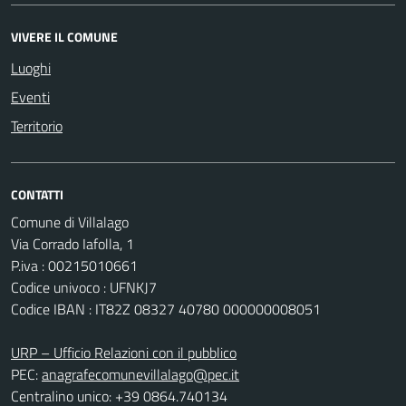
VIVERE IL COMUNE
Luoghi
Eventi
Territorio
CONTATTI
Comune di Villalago
Via Corrado Iafolla, 1
P.iva : 00215010661
Codice univoco : UFNKJ7
Codice IBAN : IT82Z 08327 40780 000000008051
URP – Ufficio Relazioni con il pubblico
PEC:
anagrafecomunevillalago@pec.it
Centralino unico: +39 0864.740134