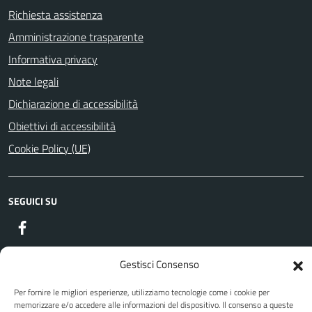
Richiesta assistenza
Amministrazione trasparente
Informativa privacy
Note legali
Dichiarazione di accessibilità
Obiettivi di accessibilità
Cookie Policy (UE)
SEGUICI SU
Facebook
Gestisci Consenso
Attuazione Misure PNRR
Per fornire le migliori esperienze, utilizziamo tecnologie come i cookie per
Piano di miglioramento del sito
memorizzare e/o accedere alle informazioni del dispositivo. Il consenso a queste